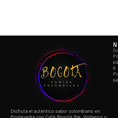
N
Go
Po
6
R.
Po
6
Disfruta el auténtico sabor colombiano en
Pontevedra con Café Bogotá Bar. Visítanos o