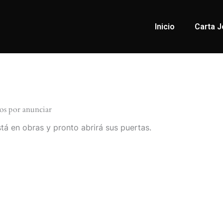
Inicio
Carta J
os por anunciar
tá en obras y pronto abrirá sus puertas.