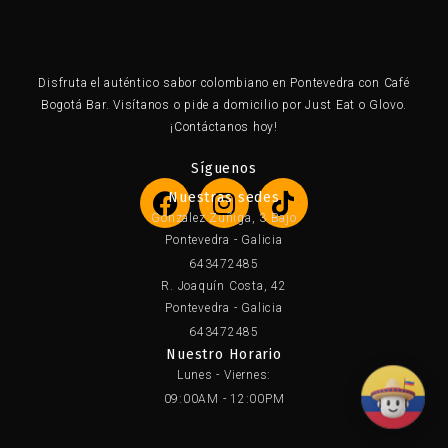
×
Disfruta el auténtico sabor colombiano en Pontevedra con Café
Bogotá Bar. Visítanos o pide a domicilio por Just Eat o Glovo.
¡Contáctanos hoy!
Síguenos
F
I
T
Nuestras sedes
a
n
i
Gonzalez Zuñiga, 3 Bajo
c
s
k
Pontevedra - Galicia
e
t
t
643472485
b
a
o
R. Joaquín Costa, 42
o
g
k
Pontevedra - Galicia
o
r
643472485
Nuestro Horario
k
a
Lunes - Viernes:
m
09:00AM - 12:00PM