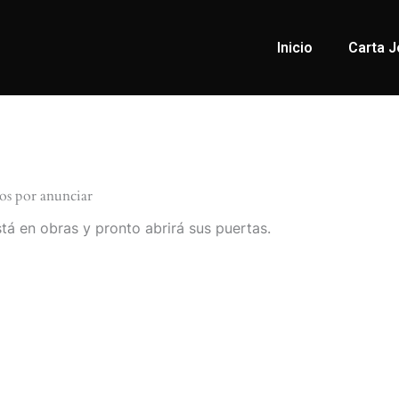
Inicio
Carta J
os por anunciar
tá en obras y pronto abrirá sus puertas.