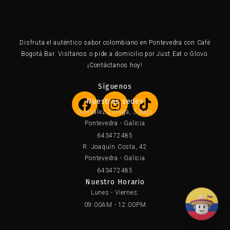
×
Disfruta el auténtico sabor colombiano en Pontevedra con Café
Bogotá Bar. Visítanos o pide a domicilio por Just Eat o Glovo.
¡Contáctanos hoy!
Síguenos
F
I
T
Nuestras sedes
a
n
i
Gonzalez Zuñiga, 3 Bajo
c
s
k
Pontevedra - Galicia
e
t
t
643472485
b
a
o
R. Joaquín Costa, 42
o
g
k
Pontevedra - Galicia
o
r
643472485
Nuestro Horario
k
a
Lunes - Viernes:
m
09:00AM - 12:00PM