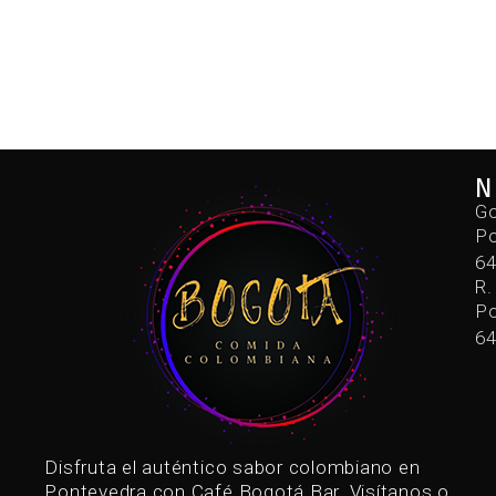
N
Go
Po
6
R.
Po
6
Disfruta el auténtico sabor colombiano en
Pontevedra con Café Bogotá Bar. Visítanos o