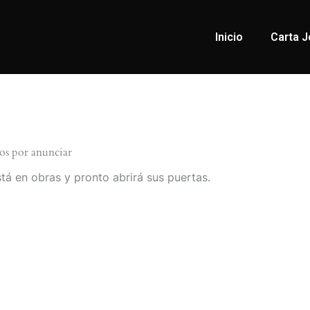
Inicio
Carta J
os por anunciar
tá en obras y pronto abrirá sus puertas.