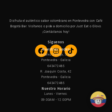
×
Disfruta el auténtico sabor colombiano en Pontevedra con Café
Bogotá Bar. Visítanos o pide a domicilio por Just Eat o Glovo.
¡Contáctanos hoy!
Síguenos
F
I
T
Nuestras sedes
a
n
i
Gonzalez Zuñiga, 3 Bajo
c
s
k
Pontevedra - Galicia
e
t
t
643472485
b
a
o
R. Joaquín Costa, 42
o
g
k
Pontevedra - Galicia
o
r
643472485
Nuestro Horario
k
a
Lunes - Viernes:
m
09:00AM - 12:00PM